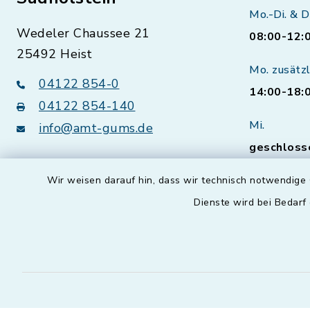
Mo.-Di. & D
Wedeler Chaussee 21
08:00-12:
25492 Heist
Mo. zusätzl
04122 854-0
14:00-18:
04122 854-140
Mi.
info@amt-gums.de
geschloss
Sprechzei
Wir weisen darauf hin, dass wir technisch notwendige 
Bürgerser
Dienste wird bei Bedarf
vorherig
Natürlich 
Termine a
Öffnungsz
vereinbare