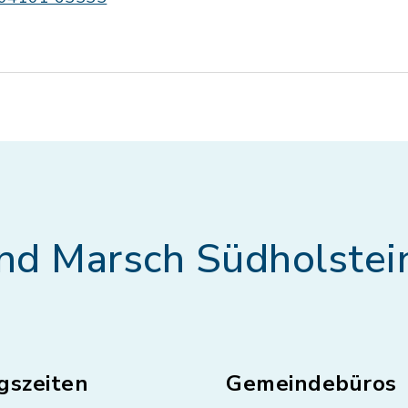
nd Marsch Südholstei
gszeiten
Gemeindebüros