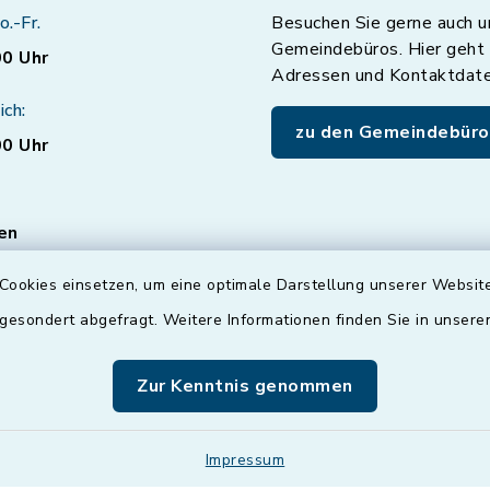
o.-Fr.
Besuchen Sie gerne auch u
Gemeindebüros. Hier geht 
00 Uhr
Adressen und Kontaktdat
ich:
zu den Gemeindebüro
00 Uhr
en
ten für den Bereich
Cookies einsetzen, um eine optimale Darstellung unserer Website
vice nur mit
 gesondert abgefragt. Weitere Informationen finden Sie in unser
er
Terminvereinbarung
!
können Sie auch gerne
Zur Kenntnis genommen
ußerhalb der
eiten mit uns
n.
Impressum