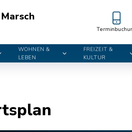
 Marsch
Terminbuchu
WOHNEN &
FREIZEIT &
LEBEN
KULTUR
rtsplan