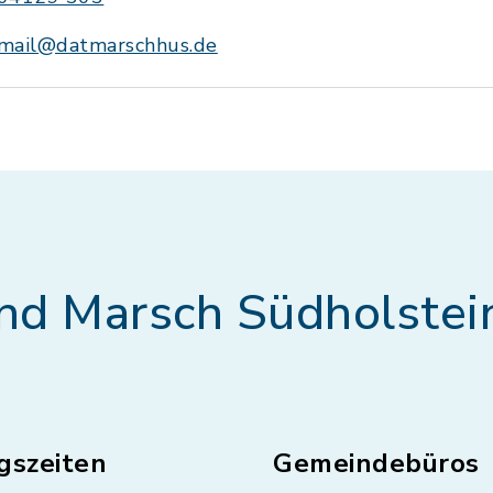
mail@datmarschhus.de
nd Marsch Südholstei
gszeiten
Gemeindebüros