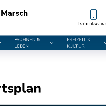
 Marsch
Terminbuchu
WOHNEN &
FREIZEIT &
LEBEN
KULTUR
rtsplan