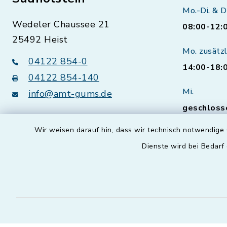
Mo.-Di. & D
Wedeler Chaussee 21
08:00-12:
25492 Heist
Mo. zusätzl
04122 854-0
14:00-18:
04122 854-140
Mi.
info@amt-gums.de
geschloss
Sprechzei
Wir weisen darauf hin, dass wir technisch notwendige 
Bürgerser
Dienste wird bei Bedarf
vorherig
Natürlich 
Termine a
Öffnungsz
vereinbare