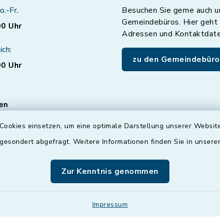
o.-Fr.
Besuchen Sie gerne auch u
Gemeindebüros. Hier geht 
00 Uhr
Adressen und Kontaktdat
ich:
zu den Gemeindebüro
00 Uhr
en
ten für den Bereich
Cookies einsetzen, um eine optimale Darstellung unserer Website
vice nur mit
 gesondert abgefragt. Weitere Informationen finden Sie in unser
er
Terminvereinbarung
!
können Sie auch gerne
Zur Kenntnis genommen
ußerhalb der
eiten mit uns
n.
Impressum