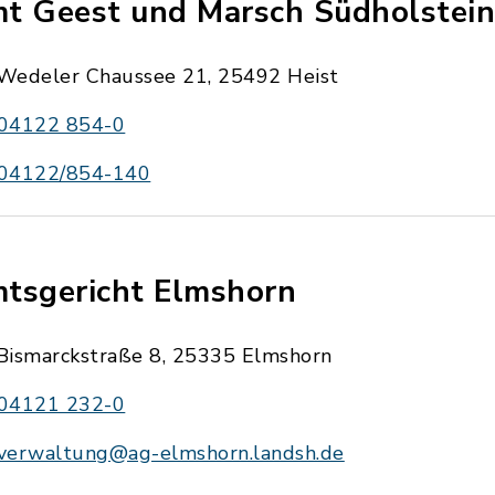
t Geest und Marsch Südholstei
Wedeler Chaussee 21, 25492 Heist
04122 854-0
04122/854-140
tsgericht Elmshorn
Bismarckstraße 8, 25335 Elmshorn
04121 232-0
verwaltung@ag-elmshorn.landsh.de