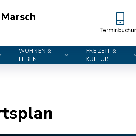
 Marsch
Terminbuchu
WOHNEN &
FREIZEIT &
LEBEN
KULTUR
rtsplan