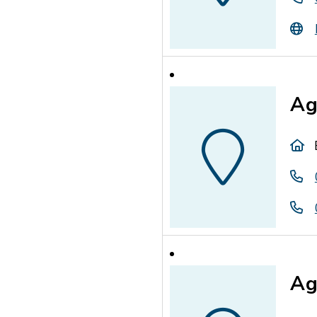
Ag
Ag