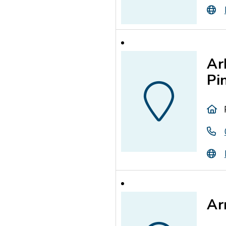
Ar
Pi
Ar