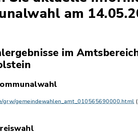
unalwahl am 14.05.2
lergebnisse im Amtsbereic
lstein
 Kommunalwahl
.de/grw/gemeindewahlen_amt_010565690000.html
(
Kreiswahl