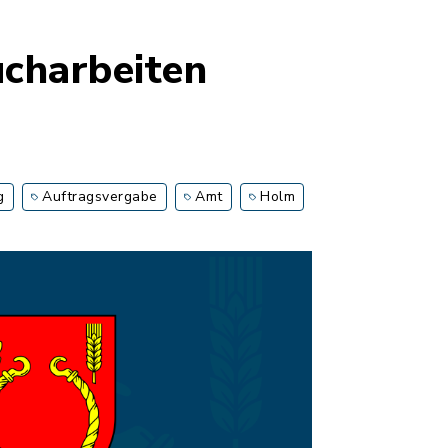
charbeiten
g
Auftragsvergabe
Amt
Holm