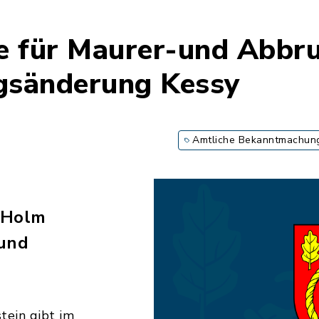
e für Maurer-und Abbru
gsänderung Kessy
Amtliche Bekanntmachun
 Holm
und
ein gibt im