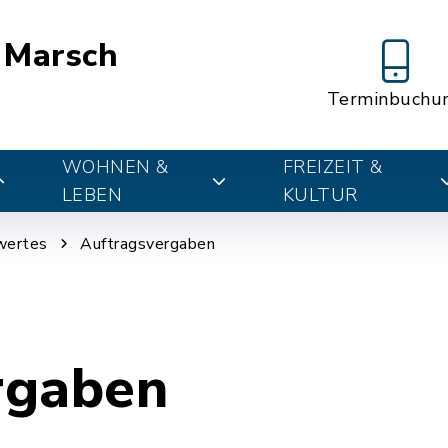
 Marsch
Terminbuchu
WOHNEN &
FREIZEIT &
LEBEN
KULTUR
wertes
Auftragsvergaben
rgaben