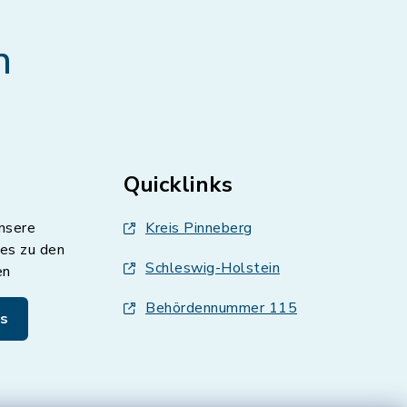
n
Quicklinks
nsere
Kreis Pinneberg
es zu den
Schleswig-Holstein
en
Behördennummer 115
s