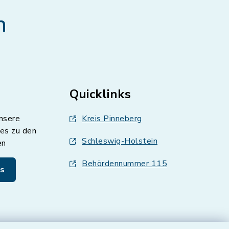
n
Quicklinks
nsere
Kreis Pinneberg
es zu den
Schleswig-Holstein
en
Behördennummer 115
s