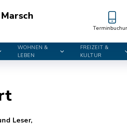
 Marsch
Terminbuchu
WOHNEN &
FREIZEIT &
LEBEN
KULTUR
rt
und Leser,