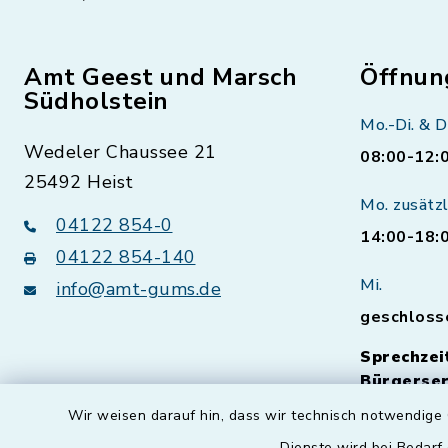
Amt Geest und Marsch
Öffnun
Südholstein
Mo.-Di. & D
Wedeler Chaussee 21
08:00-12:
25492 Heist
Mo. zusätzl
04122 854-0
14:00-18:
04122 854-140
Mi.
info@amt-gums.de
geschloss
Sprechzei
Bürgerser
vorherig
Wir weisen darauf hin, dass wir technisch notwendige 
Natürlich 
Dienste wird bei Bedarf