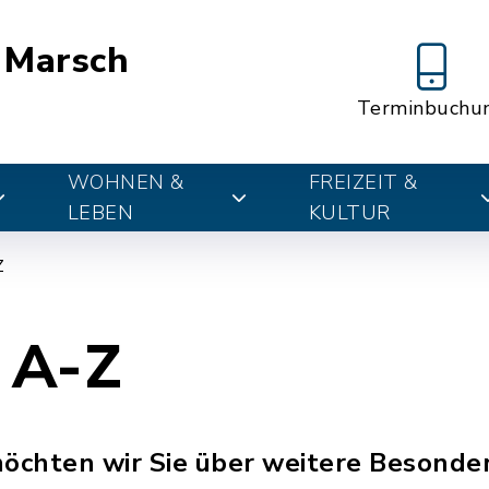
 Marsch
Terminbuchu
WOHNEN &
FREIZEIT &
LEBEN
KULTUR
Z
 A-Z
möchten wir Sie über weitere Besonde