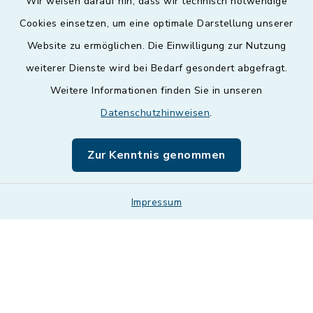
Wir weisen darauf hin, dass wir technisch notwendige
Cookies einsetzen, um eine optimale Darstellung unserer
Website zu ermöglichen. Die Einwilligung zur Nutzung
Kontakt
weiterer Dienste wird bei Bedarf gesondert abgefragt.
Weitere Informationen finden Sie in unseren
Barrierefreiheit
Datenschutzhinweisen
.
Datenschutz
Zur Kenntnis genommen
Impressum
Impressum
Sitemap
Cookie-Einstellungen