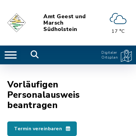
Amt Geest und
Marsch
Südholstein
17 °C
Digitaler
Ortsplan
Vorläufigen
Personalausweis
beantragen
Termin vereinbaren