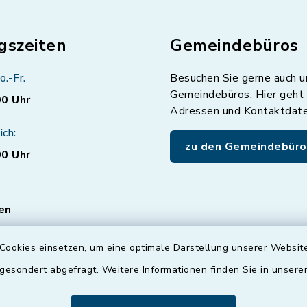
gszeiten
Gemeindebüros
o.-Fr.
Besuchen Sie gerne auch u
Gemeindebüros. Hier geht 
00 Uhr
Adressen und Kontaktdat
ich:
zu den Gemeindebüro
00 Uhr
en
ten für den Bereich
Cookies einsetzen, um eine optimale Darstellung unserer Website
vice nur mit
er
Terminvereinbarung
!
 gesondert abgefragt. Weitere Informationen finden Sie in unser
können Sie auch gerne