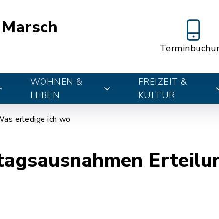
 Marsch
Terminbuchu
WOHNEN &
FREIZEIT &
LEBEN
KULTUR
as erledige ich wo
tagsausnahmen Erteilu