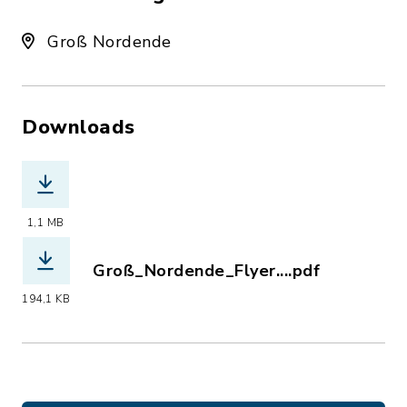
Groß Nordende
Downloads
(Dateiname: Plakat_Gemeinde_Groß_No
1,1 MB
Groß_Nordende_Flyer....pdf
(Dateiname: Groß_Nordende_Flyer_202
194,1 KB