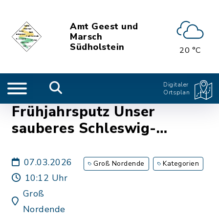
Amt Geest und
Marsch
Südholstein
20 °C
Digitaler
Ortsplan
Frühjahrsputz Unser
sauberes Schleswig-
Holstein in der Gemeinde
Groß Nordende
07.03.2026
Groß Nordende
Kategorien
10:12 Uhr
Groß
Nordende