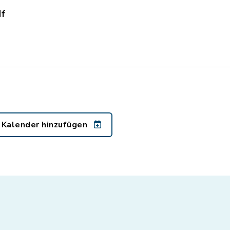
df
ag_2025.pdf, Dateierweiterung: pdf, Dateigröße:
 Kalender hinzufügen