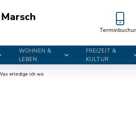
 Marsch
Terminbuchu
WOHNEN &
FREIZEIT &
LEBEN
KULTUR
as erledige ich wo