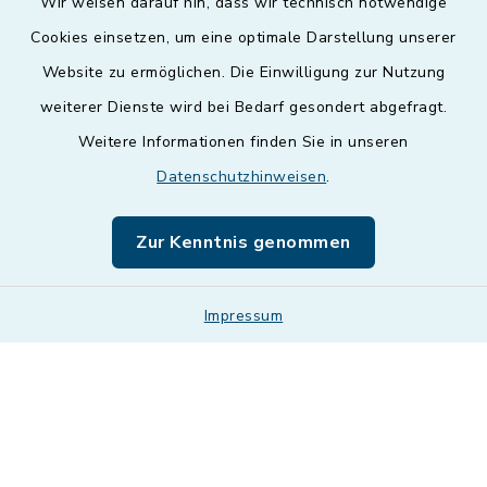
Wir weisen darauf hin, dass wir technisch notwendige
Cookies einsetzen, um eine optimale Darstellung unserer
Website zu ermöglichen. Die Einwilligung zur Nutzung
Kontakt
weiterer Dienste wird bei Bedarf gesondert abgefragt.
Weitere Informationen finden Sie in unseren
Barrierefreiheit
Datenschutzhinweisen
.
Datenschutz
Zur Kenntnis genommen
Impressum
Impressum
Sitemap
Cookie-Einstellungen