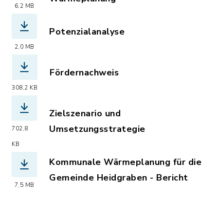
6,2 MB
(Dateiname: 20251013_Heidgraben_Bes
Potenzialanalyse
(Dateiname: 20260108_Heidgraben_Pote
2,0 MB
Fördernachweis
(Dateiname: Fördernachweis.pdf, Date
308,2 KB
Zielszenario und
Umsetzungsstrategie
702,8
(Dateiname: 20260422_Heidgraben_Zie
KB
Kommunale Wärmeplanung für die
Gemeinde Heidgraben - Bericht
7,5 MB
(Dateiname: Kommunale_Waermeplanung