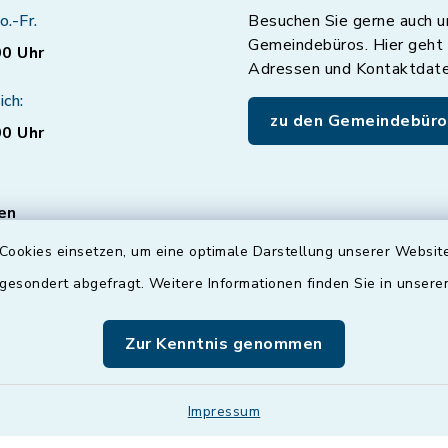
o.-Fr.
Besuchen Sie gerne auch u
Gemeindebüros. Hier geht 
00 Uhr
Adressen und Kontaktdat
ich:
zu den Gemeindebüro
00 Uhr
en
Cookies einsetzen, um eine optimale Darstellung unserer Website
ten für den Bereich
vice nur mit
 gesondert abgefragt. Weitere Informationen finden Sie in unser
er
Terminvereinbarung
!
können Sie auch gerne
Zur Kenntnis genommen
ußerhalb der
eiten mit uns
n.
Impressum