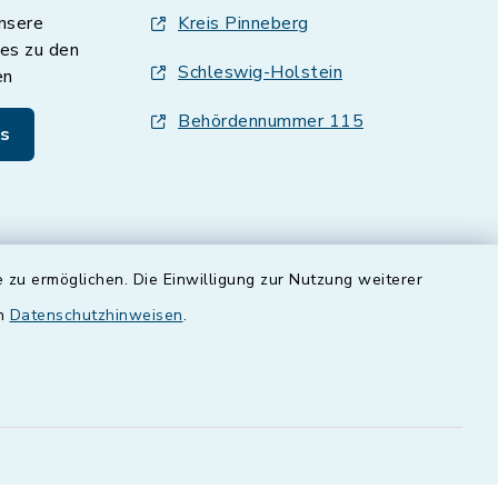
nsere
Kreis Pinneberg
es zu den
Schleswig-Holstein
en
Behördennummer 115
s
 zu ermöglichen. Die Einwilligung zur Nutzung weiterer
en
Datenschutzhinweisen
.