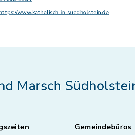
https://www.katholisch-in-suedholstein.de
nd Marsch Südholstei
gszeiten
Gemeindebüros