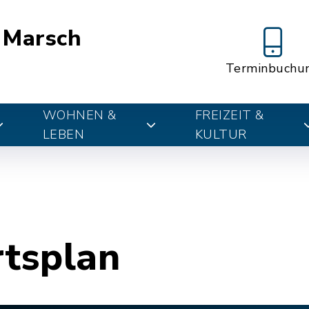
 Marsch
Terminbuchu
WOHNEN &
FREIZEIT &
LEBEN
KULTUR
rtsplan