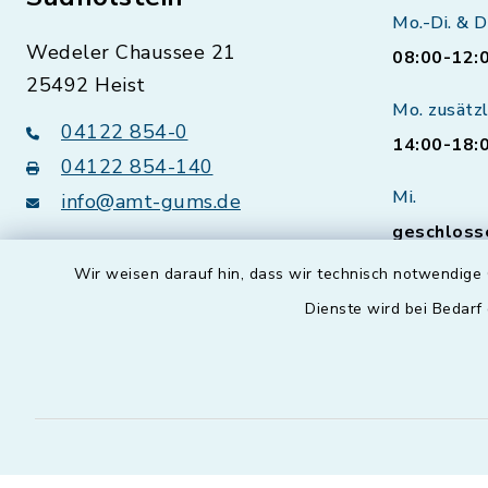
Mo.-Di. & D
Wedeler Chaussee 21
08:00-12:
25492 Heist
Mo. zusätzl
04122 854-0
14:00-18:
04122 854-140
Mi.
info@amt-gums.de
geschloss
Wir weisen darauf hin, dass wir technisch notwendige 
Sprechzei
Bürgerser
Dienste wird bei Bedarf
vorherig
Natürlich 
Termine a
Öffnungsz
vereinbare