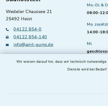
Mo.-Di. & D
Wedeler Chaussee 21
08:00-12:
25492 Heist
Mo. zusätzl
04122 854-0
14:00-18:
04122 854-140
Mi.
info@amt-gums.de
geschloss
Sprechzei
Wir weisen darauf hin, dass wir technisch notwendige 
Bürgerser
Dienste wird bei Bedarf
vorherig
Natürlich 
Termine a
Öffnungsz
vereinbare