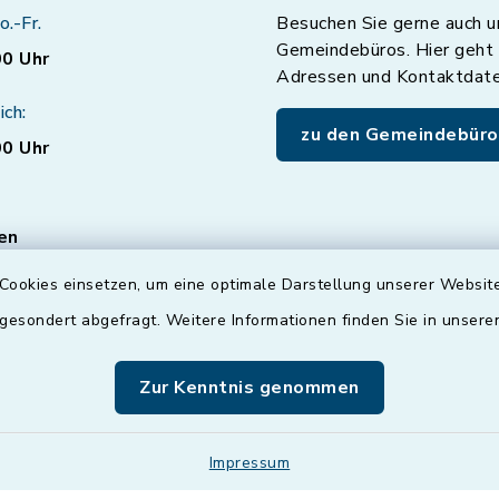
o.-Fr.
Besuchen Sie gerne auch u
Gemeindebüros. Hier geht 
00 Uhr
Adressen und Kontaktdat
ich:
zu den Gemeindebüro
00 Uhr
en
ten für den Bereich
Cookies einsetzen, um eine optimale Darstellung unserer Website
vice nur mit
 gesondert abgefragt. Weitere Informationen finden Sie in unser
er
Terminvereinbarung
!
können Sie auch gerne
Zur Kenntnis genommen
ußerhalb der
eiten mit uns
n.
Impressum