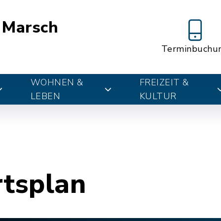
 Marsch
Terminbuchu
WOHNEN &
FREIZEIT &
LEBEN
KULTUR
rtsplan