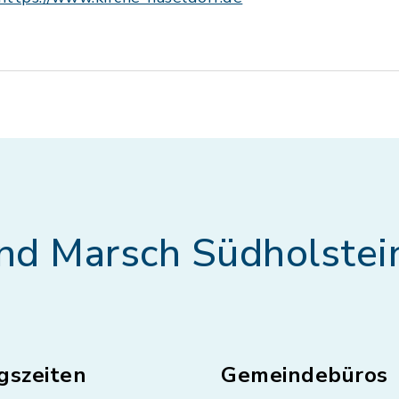
nd Marsch Südholstei
gszeiten
Gemeindebüros