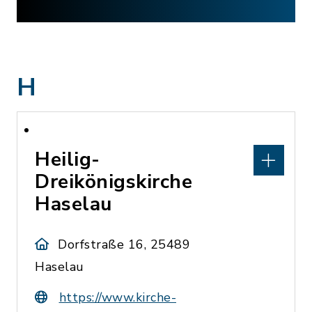
H
Heilig-
Dreikönigskirche
Haselau
Dorfstraße 16, 25489
Haselau
https://www.kirche-