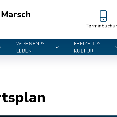
 Marsch
Terminbuchu
WOHNEN &
FREIZEIT &
LEBEN
KULTUR
rtsplan