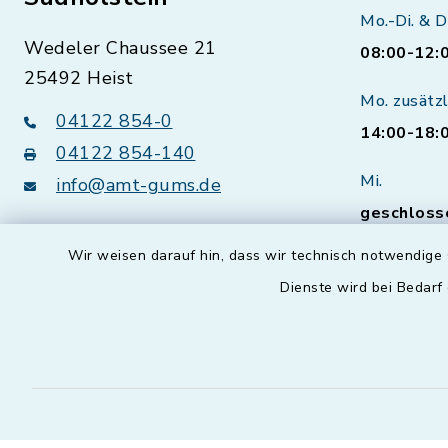
Mo.-Di. & D
Wedeler Chaussee 21
08:00-12:
25492 Heist
Mo. zusätzl
04122 854-0
14:00-18:
04122 854-140
Mi.
info@amt-gums.de
geschloss
Sprechzei
Wir weisen darauf hin, dass wir technisch notwendige 
Bürgerser
Dienste wird bei Bedarf
vorherig
Natürlich 
Termine a
Öffnungsz
vereinbare