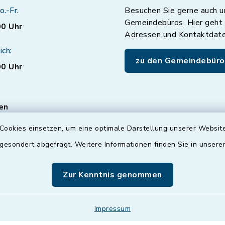
o.-Fr.
Besuchen Sie gerne auch u
Gemeindebüros. Hier geht 
00 Uhr
Adressen und Kontaktdat
ich:
zu den Gemeindebüro
00 Uhr
en
ten für den Bereich
Cookies einsetzen, um eine optimale Darstellung unserer Website
vice nur mit
 gesondert abgefragt. Weitere Informationen finden Sie in unser
er
Terminvereinbarung
!
können Sie auch gerne
Zur Kenntnis genommen
ußerhalb der
eiten mit uns
n.
Impressum