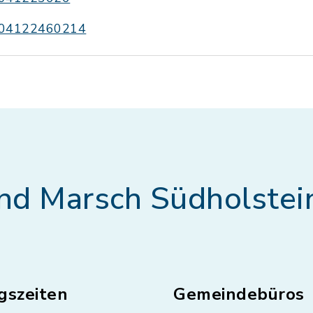
04122460214
nd Marsch Südholstei
gszeiten
Gemeindebüros